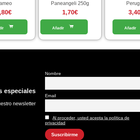
ameo
Paneangeli 250g
Perug
,80
€
1,70
€
3,4
Nombre
 especiales
Email
estro newsletter
Al proceder, usted acepta la política de
privacidad