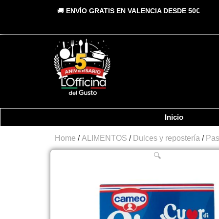
Vai
🚚
ENVÍO GRATIS EN VALENCIA DESDE 50€
al
contenuto
Inicio
Home
/
ALIMENTOS
/
Dulces y repostería
/
Pas
🔍