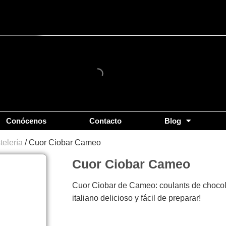
Conócenos
Contacto
Blog
telería
/ Cuor Ciobar Cameo
Cuor Ciobar Cameo
Cuor Ciobar de Cameo: coulants de chocol
italiano delicioso y fácil de preparar!