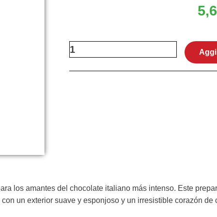
5,
Cuor
Aggi
Ciobar
Cameo
quantità
para los amantes del chocolate italiano más intenso. Este prepar
con un exterior suave y esponjoso y un irresistible corazón de