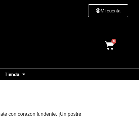
Mi cuenta
Cart
Tienda
ate con corazón fundente. ¡Un postre