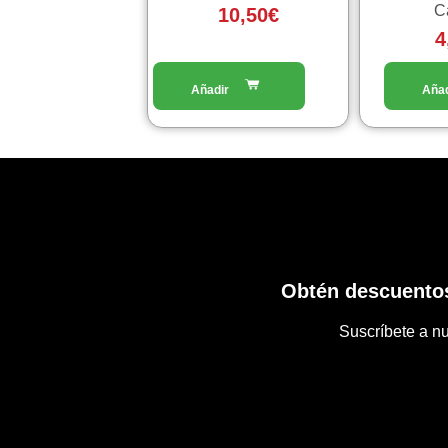
C
10,50
€
4
Obtén descuentos
Suscríbete a nu