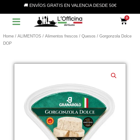
Vai
🚚 ENVÍOS GRATIS EN VALENCIA DESDE 50€
al
contenuto
Car
Home
/
ALIMENTOS
/
Alimentos frescos
/
Quesos
/ Gorgonzola Dolce
DOP