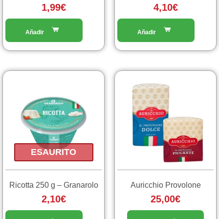
1,99
€
4,10
€
Questo
prodotto
ha
più
varianti.
Le
opzioni
ESAURITO
possono
essere
scelte
Ricotta 250 g – Granarolo
Auricchio Provolone
nella
2,10
€
25,00
€
pagina
del