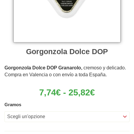
Gorgonzola Dolce DOP
Gorgonzola Dolce DOP Granarolo,
cremoso y delicado.
Compra en Valencia o con envío a toda España.
Fascia
7,74
€
-
25,82
€
di
prezzo:
Gorgonzola
Gramos
da
Dolce
7,74€
DOP
a
quantità
25,82€