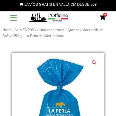
Vai
🚚 ENVÍOS GRATIS EN VALENCIA DESDE 50€
al
contenuto
Car
Home
/
ALIMENTOS
/
Alimentos frescos
/
Quesos
/ Mozzarella de
Búfala 250 g – La Perla del Mediterráneo