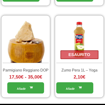
Fascia
Questo
prodotto
di
ha
prezzo:
più
da
varianti.
17,50€
Le
a
opzioni
ESAURITO
35,00€
possono
essere
scelte
Parmigiano Reggiano DOP
Zumo Pera 1L – Yoga
nella
17,50
€
-
35,00
€
2,10
€
pagina
del
prodotto