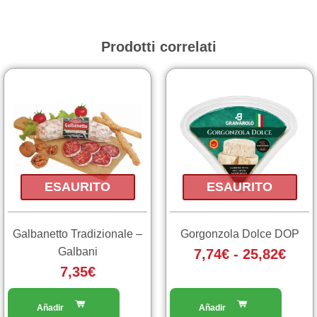
Prodotti correlati
Fasc
Questo
prodotto
di
ha
prez
più
da
varianti.
7,74
Le
a
opzioni
ESAURITO
ESAURITO
25,8
possono
essere
scelte
Galbanetto Tradizionale –
Gorgonzola Dolce DOP
nella
Galbani
7,74
€
-
25,82
€
pagina
7,35
€
del
prodotto