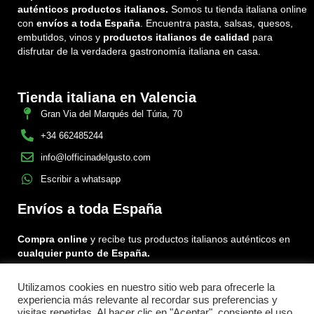
auténticos productos italianos.
Somos tu tienda italiana online
con
envíos a toda España
. Encuentra pasta, salsas, quesos,
embutidos, vinos y
productos italianos de calidad
para
disfrutar de la verdadera gastronomía italiana en casa.
Tienda italiana en Valencia
Gran Via del Marqués del Túria, 70
+34 662485244
info@lofficinadelgusto.com
Escribir a whatsapp
Envíos a toda España
Compra online
y recibe tus productos italianos auténticos en
cualquier punto de España.
Utilizamos cookies en nuestro sitio web para ofrecerle la
Encuéntranos en:
experiencia más relevante al recordar sus preferencias y
Facebook
Instagram
Tiktok
visitas repetidas. Al hacer clic en "Aceptar", consiente el uso