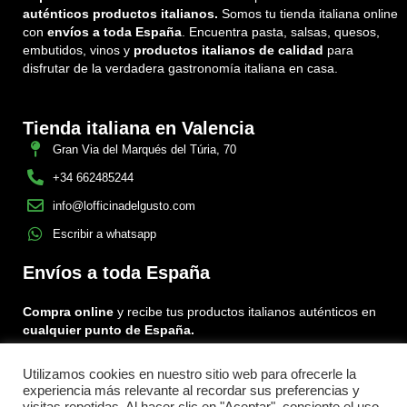
auténticos productos italianos.
Somos tu tienda italiana online
con
envíos a toda España
. Encuentra pasta, salsas, quesos,
embutidos, vinos y
productos italianos de calidad
para
disfrutar de la verdadera gastronomía italiana en casa.
Tienda italiana en Valencia
Gran Via del Marqués del Túria, 70
+34 662485244
info@lofficinadelgusto.com
Escribir a whatsapp
Envíos a toda España
Compra online
y recibe tus productos italianos auténticos en
cualquier punto de España.
Utilizamos cookies en nuestro sitio web para ofrecerle la
Encuéntranos en:
experiencia más relevante al recordar sus preferencias y