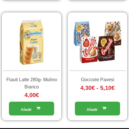
Fasc
Questo
prodotto
di
ha
prezz
più
da
varianti.
4,30€
Le
a
opzioni
5,10€
possono
essere
scelte
Flauti Latte 280g- Mulino
Gocciole Pavesi
nella
Bianco
4,30
€
-
5,10
€
pagina
4,00
€
del
prodotto