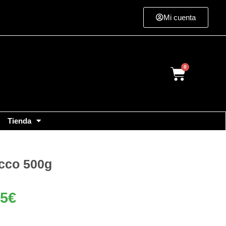
Mi cuenta
Cart
Tienda
ecco 500g
05
€