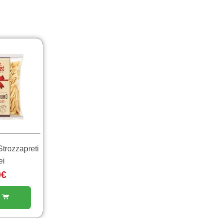
trozzapreti
ei
0
€