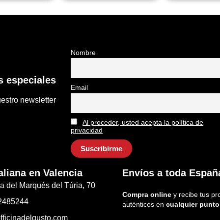
Nombre
 especiales
Email
estro newsletter
Al proceder, usted acepta la política de
privacidad
aliana en Valencia
Envíos a toda Españ
a del Marqués del Túria, 70
Compra online
y recibe tus pr
2485244
auténticos en
cualquier punto
fficinadelgusto.com