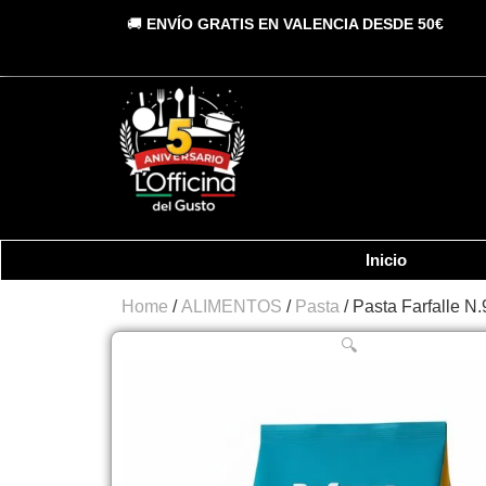
Vai
🚚
ENVÍO GRATIS EN VALENCIA DESDE 50€
al
contenuto
Inicio
Home
/
ALIMENTOS
/
Pasta
/ Pasta Farfalle 
🔍