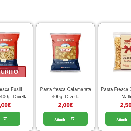
URITO
esca Fusilli
Pasta fresca Calamarata
Pasta Fresca S
 400g- Divella
400g- Divella
Maff
,00
€
2,00
€
2,5