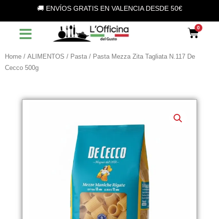
Vai
🚚 ENVÍOS GRATIS EN VALENCIA DESDE 50€
al
contenuto
Car
Home
/
ALIMENTOS
/
Pasta
/ Pasta Mezza Zita Tagliata N.117 De
Cecco 500g