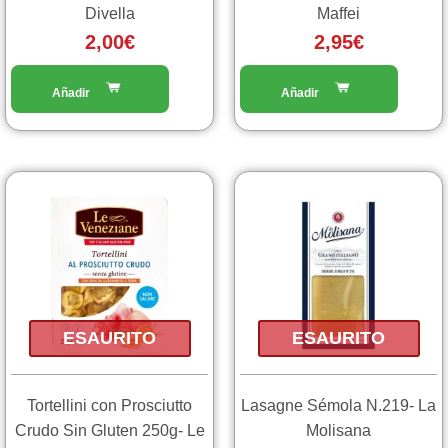
Divella
Maffei
2,00
€
2,95
€
ESAURITO
ESAURITO
Tortellini con Prosciutto
Lasagne Sémola N.219- La
Crudo Sin Gluten 250g- Le
Molisana