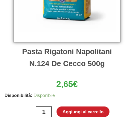
Pasta Rigatoni Napolitani
N.124 De Cecco 500g
2,65
€
Pasta
Disponibilità:
Disponibile
Rigatoni
Napolitani
Aggiungi al carrello
N.124
De
Cecco