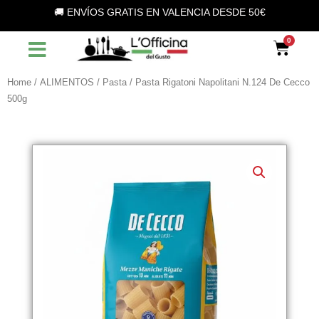
Vai
🚚 ENVÍOS GRATIS EN VALENCIA DESDE 50€
al
contenuto
Car
Home
/
ALIMENTOS
/
Pasta
/ Pasta Rigatoni Napolitani N.124 De Cecco
500g