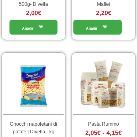
500g- Divella
Maffei
2,00
€
2,20
€
Fasc
Questo
prodotto
di
ha
prezz
più
da
varianti.
2,05€
Le
a
opzioni
4,15€
possono
essere
scelte
Gnocchi napoletani di
Pasta Rummo
nella
patate | Divella 1kg
2,05
€
-
4,15
€
pagina