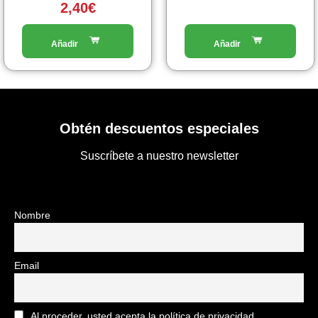
2,40
€
del
prodotto
Obtén descuentos especiales
Suscríbete a nuestro newsletter
Nombre
Email
Al proceder, usted acepta la política de privacidad