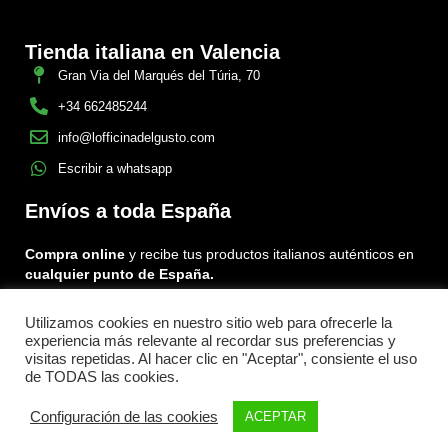
Tienda italiana en Valencia
Gran Via del Marqués del Túria, 70
+34 662485244
info@lofficinadelgusto.com
Escribir a whatsapp
Envíos a toda España
Compra online
y recibe tus productos italianos auténticos en
cualquier punto de España.
Utilizamos cookies en nuestro sitio web para ofrecerle la
Encuéntranos en:
experiencia más relevante al recordar sus preferencias y
Facebook
Instagram
Tiktok
visitas repetidas. Al hacer clic en "Aceptar", consiente el uso
de TODAS las cookies.
Rummo
Menu
Configuración de las cookies
ACEPTAR
Aggiungi al carrello
gnocchi