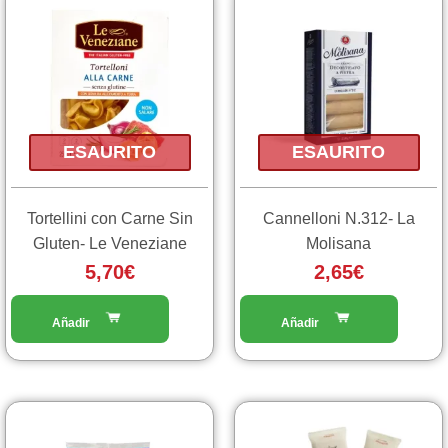
ESAURITO
ESAURITO
Tortellini con Carne Sin
Cannelloni N.312- La
Gluten- Le Veneziane
Molisana
5,70
€
2,65
€
Fasc
Questo
prodotto
di