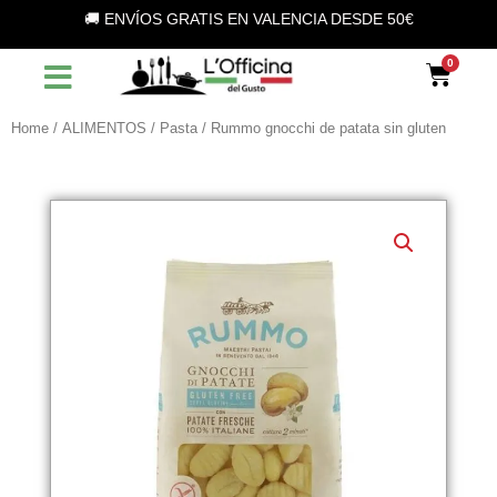
Vai
🚚 ENVÍOS GRATIS EN VALENCIA DESDE 50€
al
contenuto
Car
Home
/
ALIMENTOS
/
Pasta
/ Rummo gnocchi de patata sin gluten