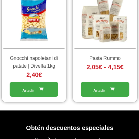
ha
prezz
più
da
varianti.
2,05€
Le
a
opzioni
4,15€
possono
essere
scelte
Gnocchi napoletani di
Pasta Rummo
nella
patate | Divella 1kg
2,05
€
-
4,15
€
pagina
2,40
€
del
prodotto
Obtén descuentos especiales