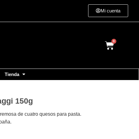
Mi cuenta
Cart
Tienda
aggi 150g
cremosa de cuatro quesos para pasta.
paña.