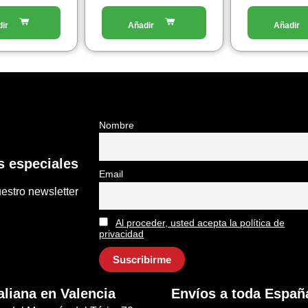
del
del
prodotto
prodotto
Nombre
 especiales
Email
estro newsletter
Al proceder, usted acepta la política de
privacidad
aliana en Valencia
Envíos a toda Españ