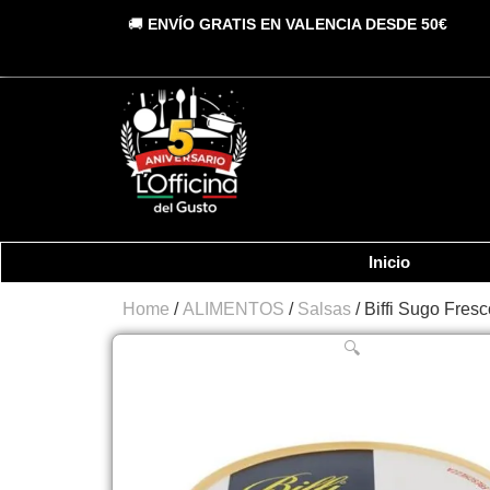
Vai
🚚
ENVÍO GRATIS EN VALENCIA DESDE 50€
al
contenuto
Inicio
Home
/
ALIMENTOS
/
Salsas
/ Biffi Sugo Fres
🔍