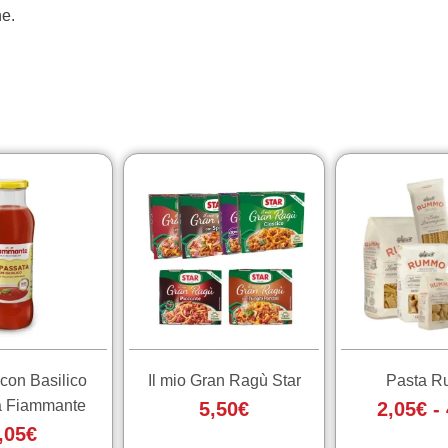
ne.
Questo
Questo
prodotto
prodotto
ha
ha
più
più
varianti.
varianti.
Le
Le
opzioni
opzioni
possono
possono
essere
essere
con Basilico
Il mio Gran Ragù Star
Pasta 
scelte
scelte
a Fiammante
5,50
€
2,05
€
-
nella
nella
,05
€
pagina
pagina