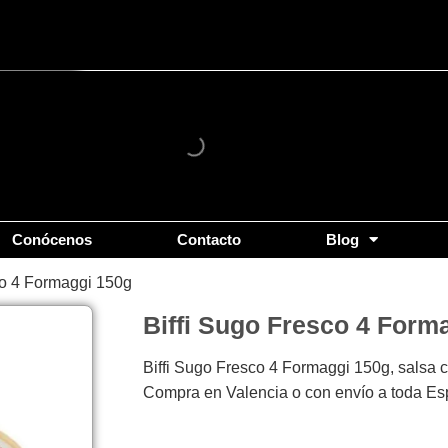
Conócenos
Contacto
Blog
co 4 Formaggi 150g
Biffi Sugo Fresco 4 Form
Biffi Sugo Fresco 4 Formaggi 150g, salsa 
Compra en Valencia o con envío a toda Es