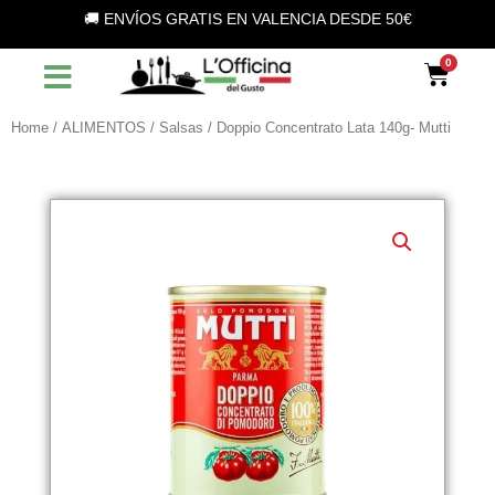
Vai
🚚 ENVÍOS GRATIS EN VALENCIA DESDE 50€
al
contenuto
Car
Home
/
ALIMENTOS
/
Salsas
/ Doppio Concentrato Lata 140g- Mutti