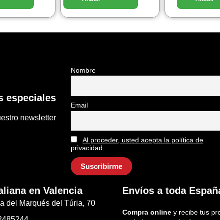
Nombre
 especiales
Email
estro newsletter
Al proceder, usted acepta la política de
privacidad
aliana en Valencia
Envíos a toda Españ
a del Marqués del Túria, 70
Compra online
y recibe tus pr
2485244