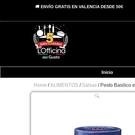
Vai
🚚
ENVÍO GRATIS EN VALENCIA DESDE 50€
al
contenuto
Inicio
Home
/
ALIMENTOS
/
Salsas
/ Pesto Basilico e
🔍