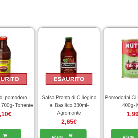
URITO
ESAURITO
 di pomodoro
Salsa Pronta di Ciliegino
Pomodorini Cil
e 700g- Torrente
al Basilico 330ml-
400g- M
Agromonte
,10
€
1,9
2,65
€