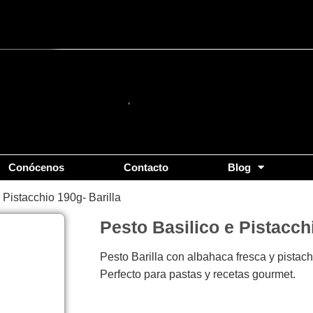
Conócenos
Contacto
Blog
 Pistacchio 190g- Barilla
Pesto Basilico e Pistacchi
Pesto Barilla con albahaca fresca y pistach
Perfecto para pastas y recetas gourmet.