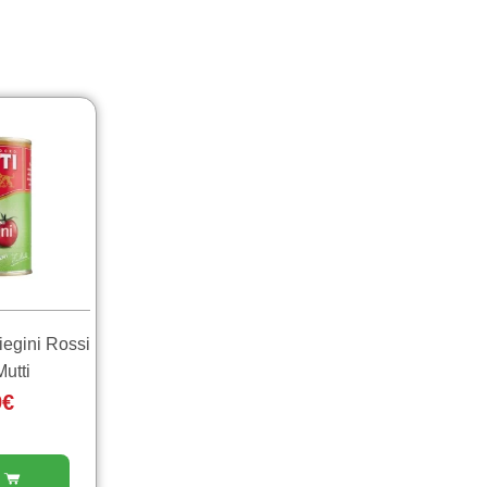
iegini Rossi
utti
9
€