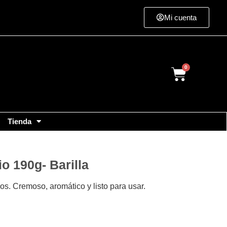
Mi cuenta
Cart
Tienda
o 190g- Barilla
os. Cremoso, aromático y listo para usar.