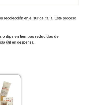
u recolección en el sur de Italia. Este proceso
s o dips en tiempos reducidos de
ida útil en despensa .
Fascia
di
prezzo:
da
2,05€