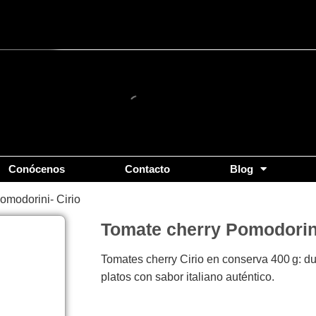
Conócenos
Contacto
Blog
omodorini- Cirio
Tomate cherry Pomodorini
Tomates cherry Cirio en conserva 400 g: dul
platos con sabor italiano auténtico.