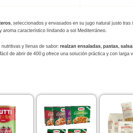
teros
, seleccionados y envasados en su jugo natural justo tras s
 y aroma característico lindando a sol Mediterráneo.
nutritivas y llenas de sabor:
realzan ensaladas, pastas, salsa
ácil de abrir de 400 g ofrece una solución práctica y con larga v
Questo
Questo
prodotto
prodotto
ha
ha
più
più
varianti.
varianti.