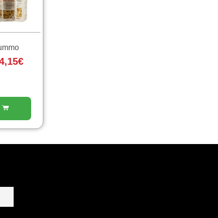
a
4,15€
Rummo
4,15
€