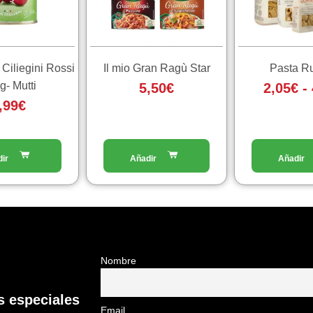
Le
Le
opzioni
opzioni
possono
possono
essere
essere
Ciliegini Rossi
Il mio Gran Ragù Star
Pasta 
scelte
scelte
g- Mutti
5,50
€
2,05
€
-
nella
nella
,99
€
pagina
pagina
del
del
prodotto
prodotto
Nombre
 especiales
Email