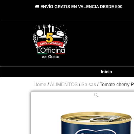
Vai
🚚
ENVÍO GRATIS EN VALENCIA DESDE 50€
al
contenuto
Inicio
Home
/
ALIMENTOS
/
Salsas
/ Tomate cherry P
🔍