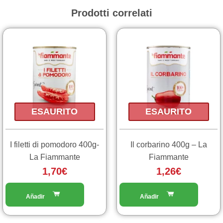
Prodotti correlati
ESAURITO
ESAURITO
I filetti di pomodoro 400g-
Il corbarino 400g – La
La Fiammante
Fiammante
1,70
€
1,26
€