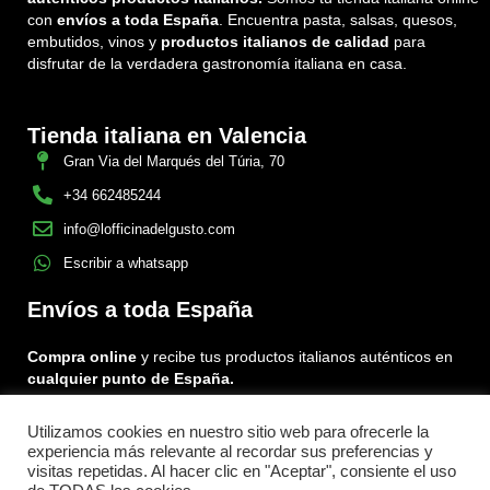
con
envíos a toda España
. Encuentra pasta, salsas, quesos,
embutidos, vinos y
productos italianos de calidad
para
disfrutar de la verdadera gastronomía italiana en casa.
Tienda italiana en Valencia
Gran Via del Marqués del Túria, 70
+34 662485244
info@lofficinadelgusto.com
Escribir a whatsapp
Envíos a toda España
Compra online
y recibe tus productos italianos auténticos en
cualquier punto de España.
Utilizamos cookies en nuestro sitio web para ofrecerle la
Encuéntranos en:
experiencia más relevante al recordar sus preferencias y
Facebook
Instagram
Tiktok
visitas repetidas. Al hacer clic en "Aceptar", consiente el uso