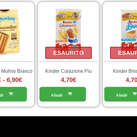
Fascia
di
prezzo:
da
3,80€
a
ESAURITO
ESAU
6,90€
 Mulino Bianco
Kinder Colazione Piu
Kinder Brio
€
-
6,90
€
4,70
€
4,7