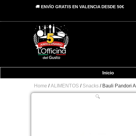
Vai
🚚
ENVÍO GRATIS EN VALENCIA DESDE 50€
al
contenuto
Inicio
Home
/
ALIMENTOS
/
Snacks
/ Bauli Pandori 
🔍