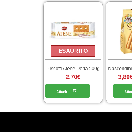
Questo
prodotto
ha
più
varianti.
Le
opzioni
ESAURITO
possono
essere
Biscotti Atene Doria 500g
Nascondini
scelte
2,70
€
3,80
nella
pagina
del
prodotto