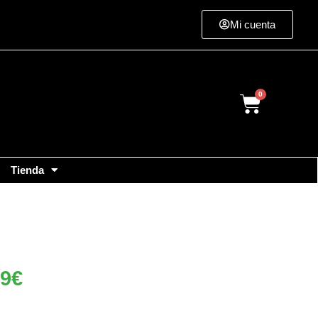
Mi cuenta
Cart
Tienda
99
€