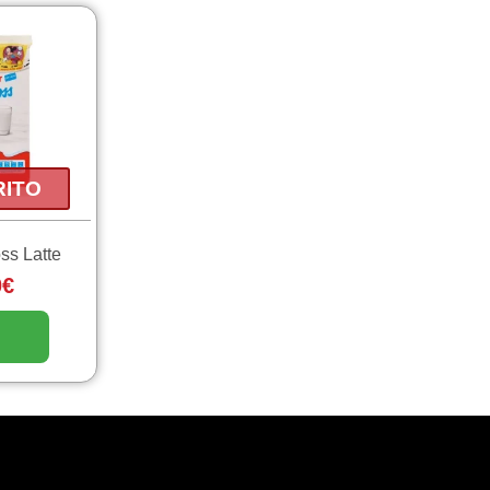
RITO
ss Latte
0
€