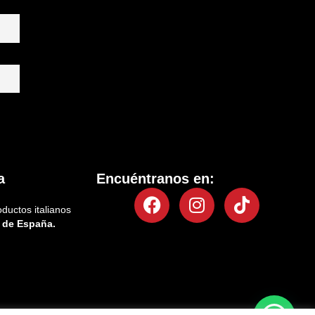
a
Encuéntranos en:
Facebook
Instagram
Tiktok
oductos italianos
 de España.