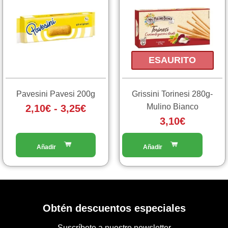
ha
prezzo:
più
da
varianti.
2,10€
Le
a
opzioni
ESAURITO
3,25€
possono
essere
scelte
Pavesini Pavesi 200g
Grissini Torinesi 280g-
nella
Mulino Bianco
2,10
€
-
3,25
€
pagina
3,10
€
del
prodotto
Obtén descuentos especiales
Suscríbete a nuestro newsletter