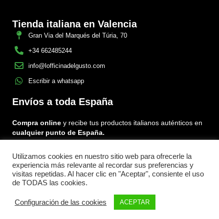
Tienda italiana en Valencia
Gran Via del Marqués del Túria, 70
+34 662485244
info@lofficinadelgusto.com
Escribir a whatsapp
Envíos a toda España
Compra online
y recibe tus productos italianos auténticos en
cualquier punto de España.
Utilizamos cookies en nuestro sitio web para ofrecerle la
Encuéntranos en:
experiencia más relevante al recordar sus preferencias y
Facebook
Instagram
Tiktok
visitas repetidas. Al hacer clic en "Aceptar", consiente el uso
de TODAS las cookies.
Menu
Configuración de las cookies
ACEPTAR