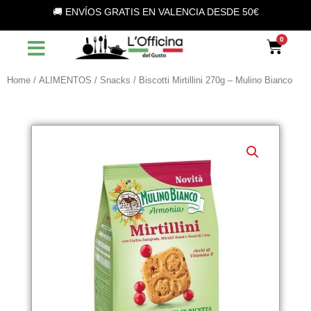
Vai
🚚 ENVÍOS GRATIS EN VALENCIA DESDE 50€
al
contenuto
Car
Home
/
ALIMENTOS
/
Snacks
/ Biscotti Mirtillini 270g – Mulino Bianco