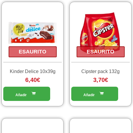
ESAURITO
ESAURITO
Kinder Delice 10x39g
Cipster pack 132g
6,40
€
3,70
€
Fascia
Questo
prodotto
di