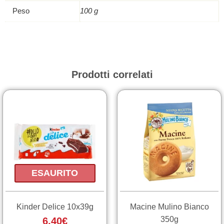
quantità
Peso
100 g
Prodotti correlati
ESAURITO
Kinder Delice 10x39g
Macine Mulino Bianco
350g
6,40
€