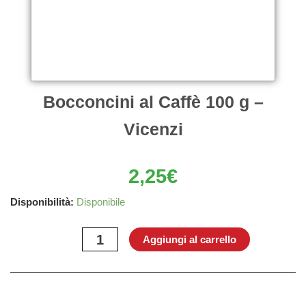
Bocconcini al Caffè 100 g –
Vicenzi
2,25
€
Bocconcini
Disponibilità:
Disponibile
al
Caffè
Aggiungi al carrello
100
g
–
Vicenzi