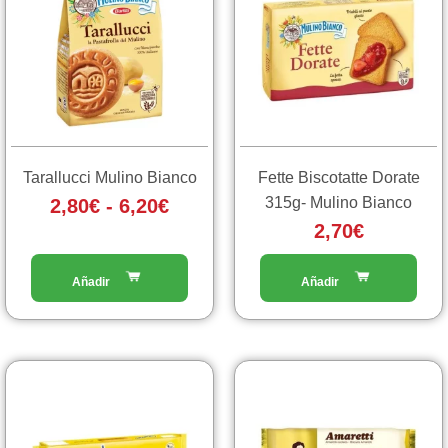
ha
prezzo:
più
da
varianti.
2,80€
Le
a
opzioni
6,20€
possono
essere
scelte
Tarallucci Mulino Bianco
Fette Biscotatte Dorate
nella
315g- Mulino Bianco
2,80
€
-
6,20
€
pagina
2,70
€
del
prodotto
Fascia
Questo
prodotto
di
ha
prezzo:
più