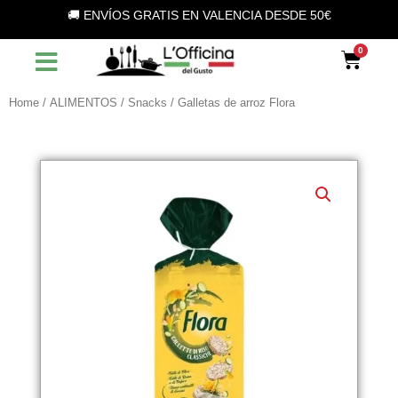
Vai
🚚 ENVÍOS GRATIS EN VALENCIA DESDE 50€
al
contenuto
Car
Home
/
ALIMENTOS
/
Snacks
/ Galletas de arroz Flora