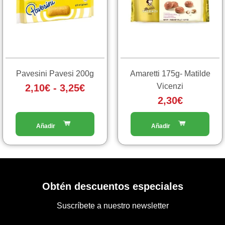
da
varianti.
2,10€
Le
a
opzioni
3,25€
possono
essere
scelte
Pavesini Pavesi 200g
Amaretti 175g- Matilde
nella
Vicenzi
2,10
€
-
3,25
€
pagina
2,30
€
del
prodotto
Obtén descuentos especiales
Suscríbete a nuestro newsletter