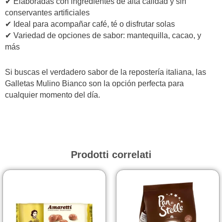
✔ Elaboradas con ingredientes de alta calidad y sin
conservantes artificiales
✔ Ideal para acompañar café, té o disfrutar solas
✔ Variedad de opciones de sabor: mantequilla, cacao, y
más
Si buscas el verdadero sabor de la repostería italiana, las
Galletas Mulino Bianco son la opción perfecta para
cualquier momento del día.
Prodotti correlati
Fasc
Questo
prodotto
di
ha
prezz
più
da
varianti.