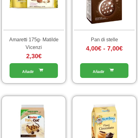
4,00€
Le
a
opzioni
7,00€
possono
essere
scelte
Amaretti 175g- Matilde
Pan di stelle
nella
Vicenzi
4,00
€
-
7,00
€
pagina
2,30
€
del
prodotto