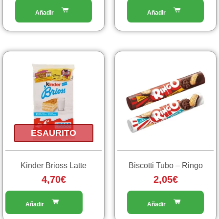
Questo
prodotto
ha
più
varianti.
Le
opzioni
ESAURITO
possono
essere
scelte
Kinder Brioss Latte
Biscotti Tubo – Ringo
nella
4,70
€
2,05
€
pagina
del
prodotto