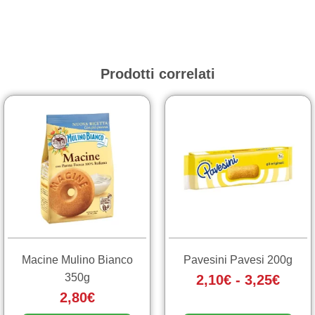
Prodotti correlati
Fasc
Questo
prodotto
di
ha
prezz
più
da
varianti.
2,10€
Le
a
opzioni
3,25€
possono
essere
scelte
Macine Mulino Bianco
Pavesini Pavesi 200g
nella
350g
2,10
€
-
3,25
€
pagina
2,80
€
del
prodotto