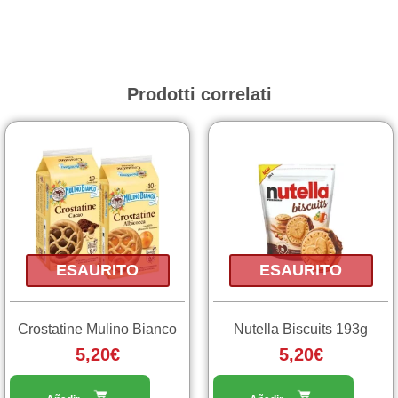
Prodotti correlati
Questo
prodotto
ha
più
varianti.
Le
opzioni
ESAURITO
ESAURITO
possono
essere
scelte
Crostatine Mulino Bianco
Nutella Biscuits 193g
nella
5,20
€
5,20
€
pagina
del
prodotto