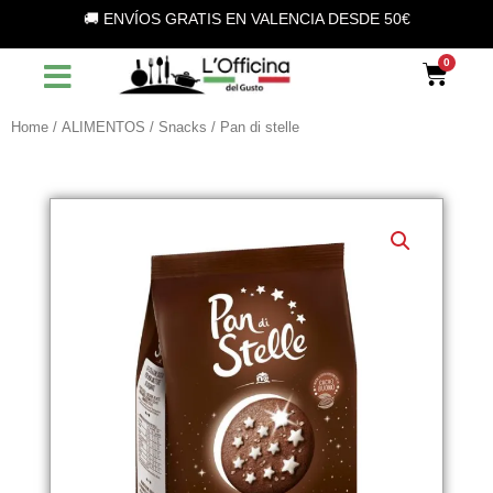
Vai
🚚 ENVÍOS GRATIS EN VALENCIA DESDE 50€
al
contenuto
Car
Home
/
ALIMENTOS
/
Snacks
/ Pan di stelle