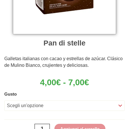
Pan di stelle
Galletas italianas con cacao y estrellas de azúcar. Clásico
de Mulino Bianco, crujientes y deliciosas.
Fascia
4,00
€
-
7,00
€
di
prezzo:
Pan
Gusto
da
di
4,00€
stelle
a
quantità
7,00€
Aggiungi al carrello