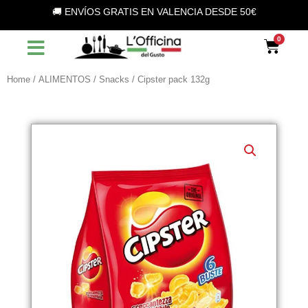
Vai
🚚 ENVÍOS GRATIS EN VALENCIA DESDE 50€
al
contenuto
Car
Home
/
ALIMENTOS
/
Snacks
/ Cipster pack 132g