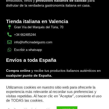
embutidos, vinos y
productos italianos de calidad
para
disfrutar de la verdadera gastronomía italiana en casa.
Tienda italiana en Valencia
Gran Via del Marqués del Túria, 70
+34 662485244
info@lofficinadelgusto.com
Escribir a whatsapp
Envíos a toda España
Compra online
y recibe tus productos italianos auténticos en
cualquier punto de España.
Utilizamos cookies en nuestro sitio web para ofrecerle la
Encuéntranos en:
experiencia más relevante al recordar sus preferencias y
Facebook
Instagram
Tiktok
visitas repetidas. Al hacer clic en "Aceptar", consiente el uso
de TODAS las cookies.