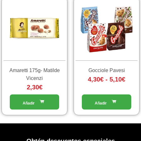
Fasc
Questo
prodotto
di
ha
prezz
più
da
varianti.
4,30€
Le
a
opzioni
5,10€
possono
essere
scelte
Amaretti 175g- Matilde
Gocciole Pavesi
nella
Vicenzi
4,30
€
-
5,10
€
pagina
2,30
€
del
prodotto
Obtén descuentos especiales