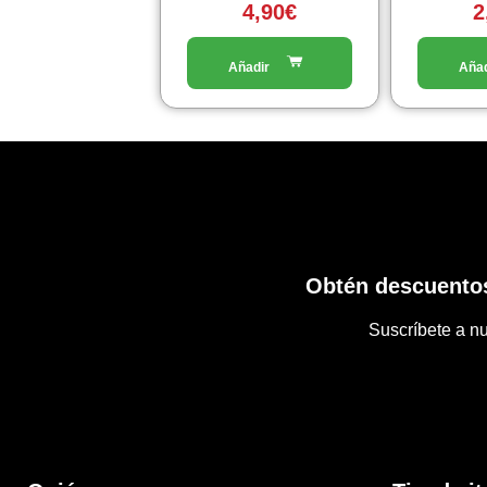
4,90
€
2
pagina
del
prodotto
Obtén descuentos
Suscríbete a nu