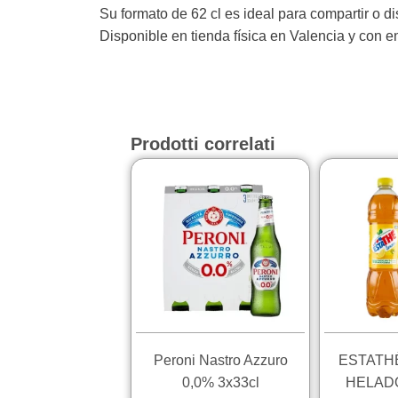
Su formato de 62 cl es ideal para compartir o di
Disponible en tienda física en Valencia y con 
Prodotti correlati
Questo
prodotto
ha
più
varianti.
Le
opzioni
possono
essere
Peroni Nastro Azzuro
ESTATHÈ 
scelte
0,0% 3x33cl
HELADO
nella