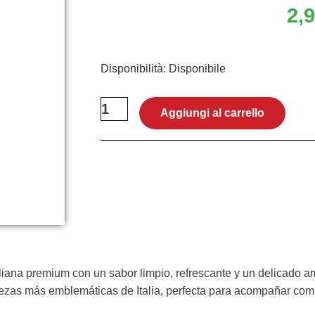
2,
Birra
Disponibilità:
Disponibile
italiana
Nastro
Aggiungi al carrello
Azzurro
62cl
quantità
aliana premium con un sabor limpio, refrescante y un delicado a
vezas más emblemáticas de Italia, perfecta para acompañar comi