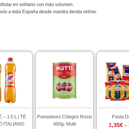
sfrutar en solitario con más volumen.
envío a toda España desde nuestra tienda online.
Questo
prodotto
ha
più
varianti.
Le
opzioni
possono
essere
– 1.5 L | TÉ
Pomodorini Ciliegini Rossi
Pasta Di
scelte
 ITALIANO
400g- Mutti
1,35
€
-
nella