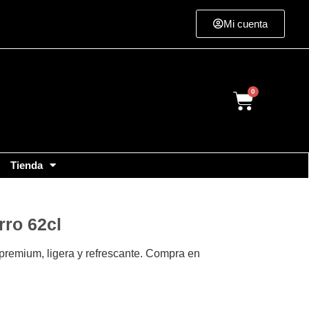
Mi cuenta
Cart
Tienda
rro 62cl
 premium, ligera y refrescante. Compra en