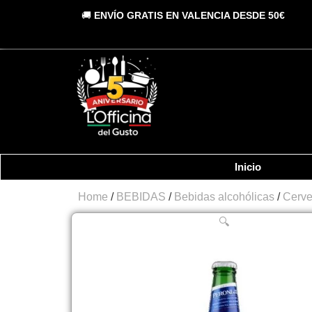
Vai
🚚
ENVÍO GRATIS EN VALENCIA DESDE 50€
al
contenuto
Inicio
Home
/
BEBIDAS
/
Bebidas alcohólicas
/
Cerv
🔍