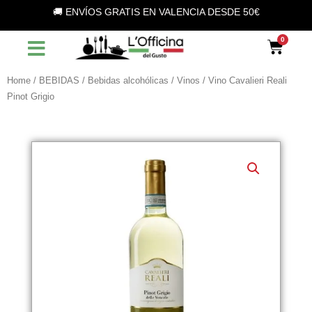
Vai
🚚 ENVÍOS GRATIS EN VALENCIA DESDE 50€
al
contenuto
Car
Home
/
BEBIDAS
/
Bebidas alcohólicas
/
Vinos
/ Vino Cavalieri Reali
Pinot Grigio