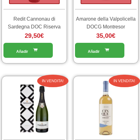
Redit Cannonau di
Amarone della Valpolicella
Sardegna DOC Riserva
DOCG Montresor
29,50
€
35,00
€
Il
Il
Il
Il
IN VENDITA!
IN VENDITA!
prezzo
prezzo
prezzo
prez
originale
attuale
originale
attu
era:
è:
era:
è:
30,00€.
28,50€.
8,50€.
5,00