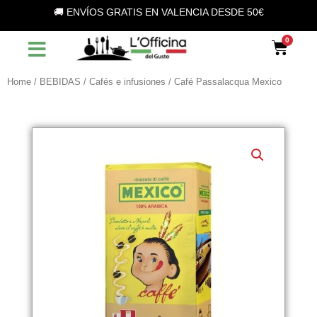
Vai
🚚 ENVÍOS GRATIS EN VALENCIA DESDE 50€
al
contenuto
Car
Home
/
BEBIDAS
/
Cafés e infusiones
/ Café Passalacqua Mexico