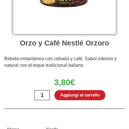
Orzo y Café Nestlé Orzoro
Bebida instantánea con cebada y café. Sabor intenso y
natural con el toque tradicional italiano.
3,80
€
Orzo
Aggiungi al carrello
y
Café
Nestlé
Orzoro
quantità