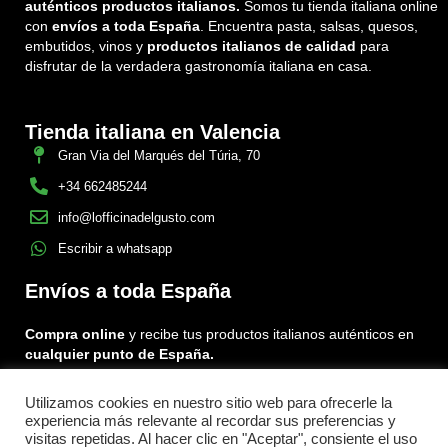
auténticos productos italianos.
Somos tu tienda italiana online
con
envíos a toda España
. Encuentra pasta, salsas, quesos,
embutidos, vinos y
productos italianos de calidad
para
disfrutar de la verdadera gastronomía italiana en casa.
Tienda italiana en Valencia
Gran Via del Marqués del Túria, 70
+34 662485244
info@lofficinadelgusto.com
Escribir a whatsapp
Envíos a toda España
Compra online
y recibe tus productos italianos auténticos en
cualquier punto de España.
Utilizamos cookies en nuestro sitio web para ofrecerle la
Encuéntranos en:
experiencia más relevante al recordar sus preferencias y
Facebook
Instagram
Tiktok
visitas repetidas. Al hacer clic en "Aceptar", consiente el uso