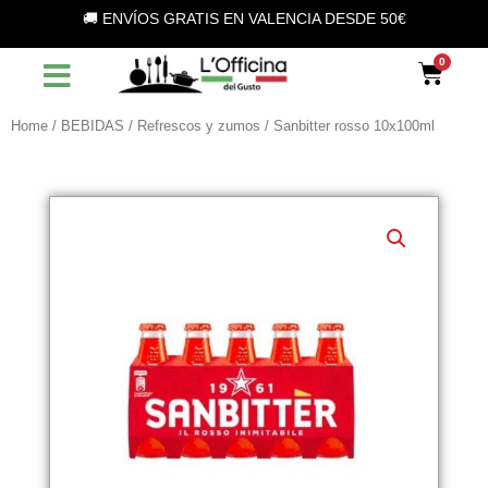
Vai
🚚 ENVÍOS GRATIS EN VALENCIA DESDE 50€
al
contenuto
Car
Home
/
BEBIDAS
/
Refrescos y zumos
/ Sanbitter rosso 10x100ml