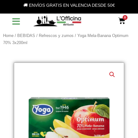
Vai
🚚 ENVÍOS GRATIS EN VALENCIA DESDE 50€
al
contenuto
Car
Home
/
BEBIDAS
/
Refrescos y zumos
/ Yoga Mela-Banana Optimum
70% 3x200ml