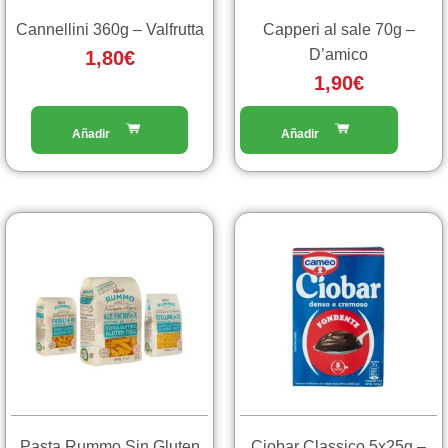
Cannellini 360g – Valfrutta
Capperi al sale 70g –
D’amico
1,80
€
1,90
€
Fascia
Questo
prodotto
di
ha
prezzo:
più
da
varianti.
3,00€
Le
a
opzioni
3,15€
possono
essere
scelte
Pasta Rummo Sin Gluten
Ciobar Classico 5x25g –