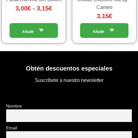
nella
Cameo
3,00
€
-
3,15
€
pagina
3,15
€
del
prodotto
Obtén descuentos especiales
Suscríbete a nuestro newsletter
Nombre
Email