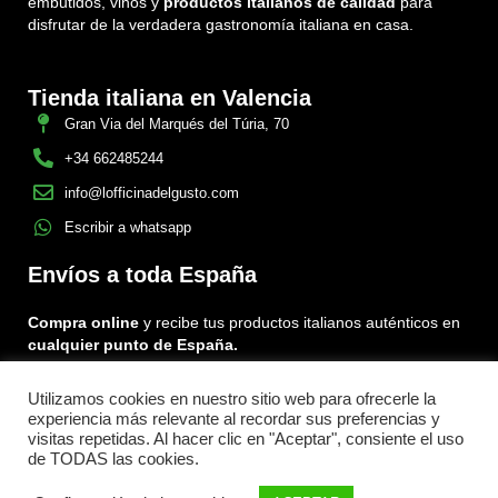
embutidos, vinos y
productos italianos de calidad
para
disfrutar de la verdadera gastronomía italiana en casa.
Tienda italiana en Valencia
Gran Via del Marqués del Túria, 70
+34 662485244
info@lofficinadelgusto.com
Escribir a whatsapp
Envíos a toda España
Compra online
y recibe tus productos italianos auténticos en
cualquier punto de España.
Utilizamos cookies en nuestro sitio web para ofrecerle la
Encuéntranos en:
experiencia más relevante al recordar sus preferencias y
Facebook
Instagram
Tiktok
visitas repetidas. Al hacer clic en "Aceptar", consiente el uso
de TODAS las cookies.