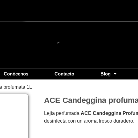
Conócenos
Contacto
Blog
 profumata 1L
ACE Candeggina profuma
Lejía perfumada
ACE Candeggina Profum
desinfecta con un aroma fresco duradero.