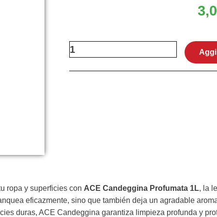
3,
ACE
Aggi
Candeggina
profumata
1L
quantità
tu ropa y superficies con
ACE Candeggina Profumata 1L
, la 
anquea eficazmente, sino que también deja un agradable aroma
rficies duras, ACE Candeggina garantiza limpieza profunda y pr