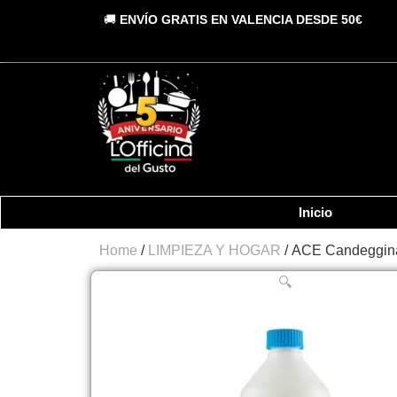
Vai
🚚
ENVÍO GRATIS EN VALENCIA DESDE 50€
al
contenuto
Inicio
Home
/
LIMPIEZA Y HOGAR
/ ACE Candeggina
🔍