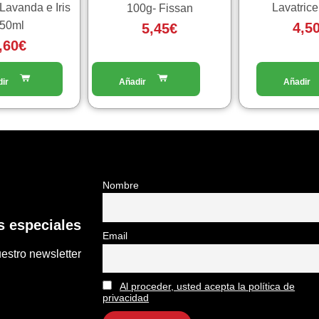
Lavanda e Iris
Lavatrice
100g- Fissan
50ml
4,5
5,45
€
,60
€
Nombre
 especiales
Email
estro newsletter
Al proceder, usted acepta la política de
privacidad