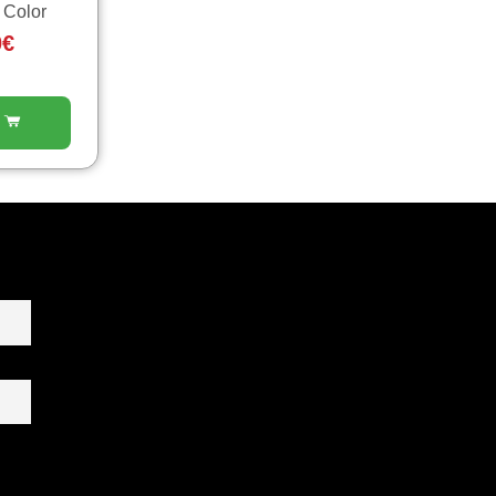
 Color
0
€