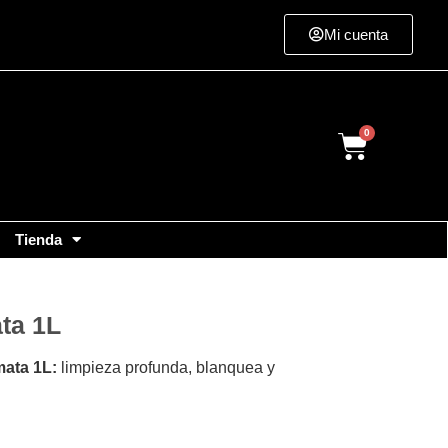
Mi cuenta
Cart
Tienda
ta 1L
ata 1L:
limpieza profunda, blanquea y