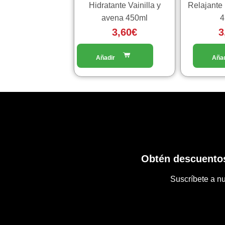
Hidratante Vainilla y
Relajante 
avena 450ml
4
3,60
€
3
Obtén descuentos
Suscríbete a nu