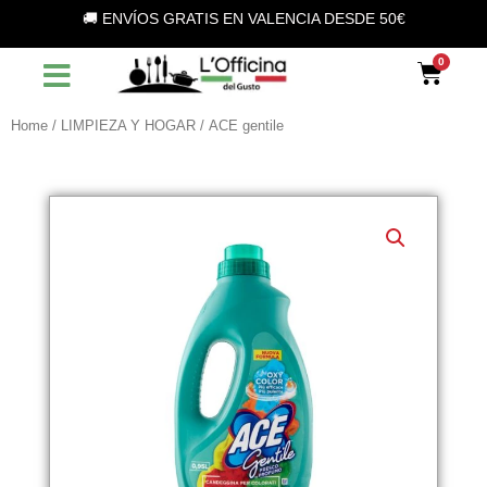
Vai
🚚 ENVÍOS GRATIS EN VALENCIA DESDE 50€
al
contenuto
Car
Home
/
LIMPIEZA Y HOGAR
/ ACE gentile