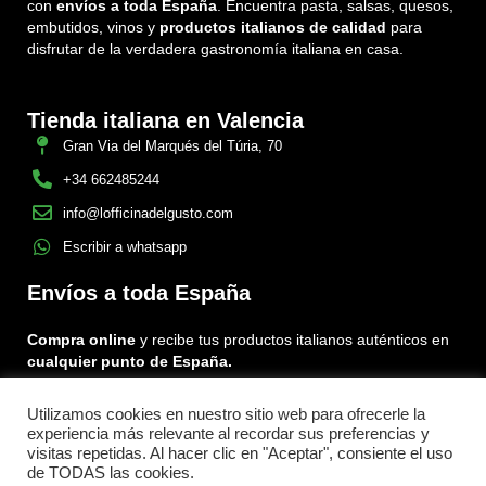
con
envíos a toda España
. Encuentra pasta, salsas, quesos,
embutidos, vinos y
productos italianos de calidad
para
disfrutar de la verdadera gastronomía italiana en casa.
Tienda italiana en Valencia
Gran Via del Marqués del Túria, 70
+34 662485244
info@lofficinadelgusto.com
Escribir a whatsapp
Envíos a toda España
Compra online
y recibe tus productos italianos auténticos en
cualquier punto de España.
Utilizamos cookies en nuestro sitio web para ofrecerle la
Encuéntranos en:
experiencia más relevante al recordar sus preferencias y
Facebook
Instagram
Tiktok
visitas repetidas. Al hacer clic en "Aceptar", consiente el uso
de TODAS las cookies.