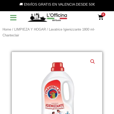
Vai
🚚 ENVÍOS GRATIS EN VALENCIA DESDE 50€
al
contenuto
Car
Home
/
LIMPIEZA Y HOGAR
/ Lavatrice Igienizzante 1800 ml-
Chanteclair