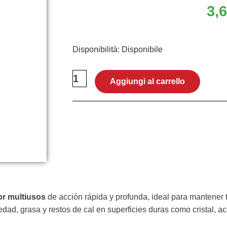
3,
Quasar
Disponibilità:
Disponibile
Spray
580ml
Aggiungi al carrello
quantità
or multiusos
de acción rápida y profunda, ideal para mantener 
edad, grasa y restos de cal en superficies duras como cristal, a