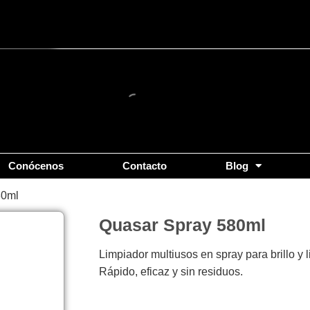
Conócenos
Contacto
Blog
80ml
Quasar Spray 580ml
Limpiador multiusos en spray para brillo y 
Rápido, eficaz y sin residuos.