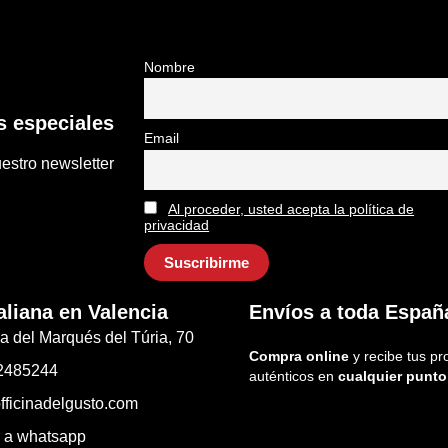
Nombre
 especiales
Email
estro newsletter
Al proceder, usted acepta la política de
privacidad
aliana en Valencia
Envíos a toda Españ
a del Marqués del Túria, 70
Compra online
y recibe tus pr
2485244
auténticos en
cualquier punto
fficinadelgusto.com
r a whatsapp