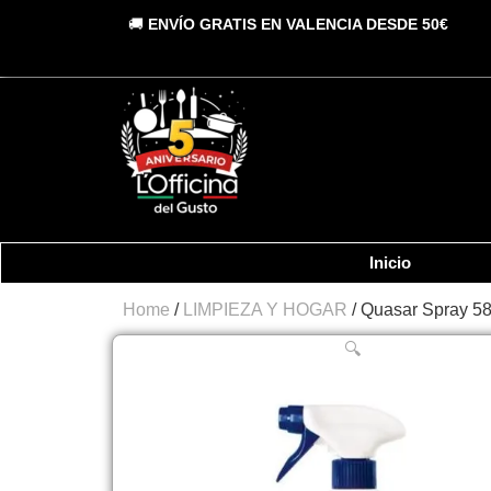
Vai
🚚
ENVÍO GRATIS EN VALENCIA DESDE 50€
al
contenuto
Inicio
Home
/
LIMPIEZA Y HOGAR
/ Quasar Spray 5
🔍