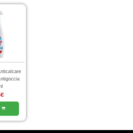
nticalcare
ntigoccia
ml
5
€