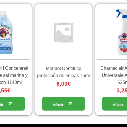
r I Concentrati
Chanteclair A
Meridol Dentifrico
e sal marina y
Universale A
protección de encias 75ml
 loto 1140ml
625
6,00
€
,55
€
3,2