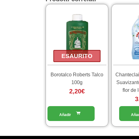
ESAURITO
Borotalco Roberts Talco
Chanteclai
100g
Suavizant
flor de
2,20
€
3