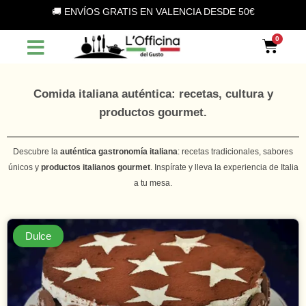
Vai
🚚 ENVÍOS GRATIS EN VALENCIA DESDE 50€
al
contenuto
Car
Comida italiana auténtica: recetas, cultura y
productos gourmet.
Descubre la
auténtica gastronomía italiana
: recetas tradicionales, sabores
únicos y
productos italianos gourmet
. Inspírate y lleva la experiencia de Italia
a tu mesa.
Dulce