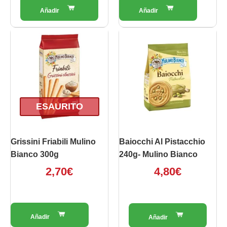
ESAURITO
Grissini Friabili Mulino
Baiocchi Al Pistacchio
Bianco 300g
240g- Mulino Bianco
2,70
€
4,80
€