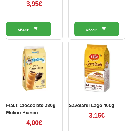
3,95
€
Flauti Cioccolato 280g-
Savoiardi Lago 400g
Mulino Bianco
3,15
€
4,00
€