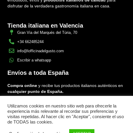
embutidos, vinos y
productos italianos de calidad
para
disfrutar de la verdadera gastronomía italiana en casa.
Tienda italiana en Valencia
Gran Via del Marqués del Túria, 70
+34 662485244
info@lofficinadelgusto.com
Escribir a whatsapp
Envíos a toda España
Compra online
y recibe tus productos italianos auténticos en
cualquier punto de España.
Utilizamos cookies en nuestro sitio web para ofrecerle la
Encuéntranos en:
experiencia más relevante al recordar sus preferencias y
Facebook
Instagram
Tiktok
visitas repetidas. Al hacer clic en "Aceptar", consiente el uso
de TODAS las cookies.