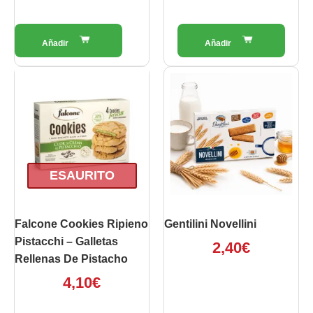
ESAURITO
Falcone Cookies Ripieno
Gentilini Novellini
Pistacchi – Galletas
2,40
€
Rellenas De Pistacho
4,10
€