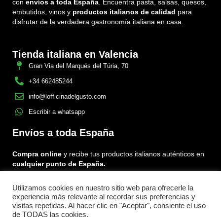
con
envíos a toda España
. Encuentra pasta, salsas, quesos,
embutidos, vinos y
productos italianos de calidad
para
disfrutar de la verdadera gastronomía italiana en casa.
Tienda italiana en Valencia
Gran Via del Marqués del Túria, 70
+34 662485244
info@lofficinadelgusto.com
Escribir a whatsapp
Envíos a toda España
Compra online
y recibe tus productos italianos auténticos en
cualquier punto de España.
Utilizamos cookies en nuestro sitio web para ofrecerle la
Encuéntranos en:
experiencia más relevante al recordar sus preferencias y
Facebook
Instagram
Tiktok
visitas repetidas. Al hacer clic en "Aceptar", consiente el uso
de TODAS las cookies.