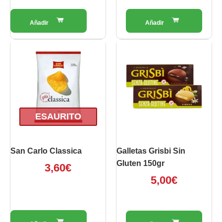
Questo
prodotto
ha
più
varianti.
Le
opzioni
ESAURITO
possono
essere
scelte
San Carlo Classica
Galletas Grisbi Sin
nella
Gluten 150gr
3,60
€
pagina
5,00
€
del
prodotto