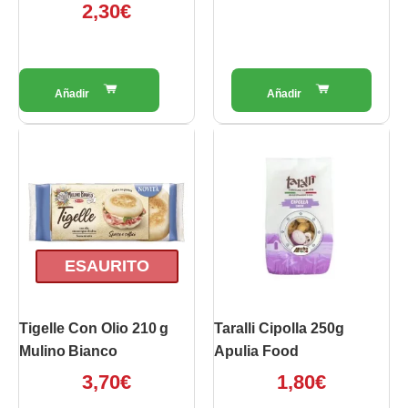
2,30
€
ESAURITO
Tigelle Con Olio 210 G
Taralli Cipolla 250g
Mulino Bianco
Apulia Food
3,70
€
1,80
€