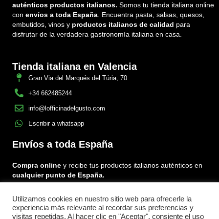
auténticos productos italianos.
Somos tu tienda italiana online
con
envíos a toda España
. Encuentra pasta, salsas, quesos,
embutidos, vinos y
productos italianos de calidad
para
disfrutar de la verdadera gastronomía italiana en casa.
Tienda italiana en Valencia
Gran Via del Marqués del Túria, 70
+34 662485244
info@lofficinadelgusto.com
Escribir a whatsapp
Envíos a toda España
Compra online
y recibe tus productos italianos auténticos en
cualquier punto de España.
Utilizamos cookies en nuestro sitio web para ofrecerle la
Encuéntranos en:
experiencia más relevante al recordar sus preferencias y
Facebook
Instagram
Tiktok
visitas repetidas. Al hacer clic en "Aceptar", consiente el uso