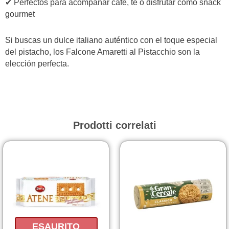
✔ Perfectos para acompañar café, té o disfrutar como snack
gourmet
Si buscas un dulce italiano auténtico con el toque especial
del pistacho, los Falcone Amaretti al Pistacchio son la
elección perfecta.
Prodotti correlati
Fasc
Questo
prodotto
di
ha
prezz
più
da
varianti.
2,50€
Le
a
opzioni
ESAURITO
2,60€
possono