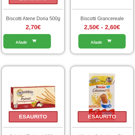
essere
scelte
Biscotti Atene Doria 500g
Biscotti Grancereale
nella
2,70
€
2,50
€
-
2,60
€
pagina
del
prodotto
ESAURITO
ESAURITO