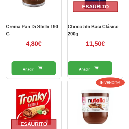
ESAURITO
Crema Pan Di Stelle 190
Chocolate Baci Clásico
G
200g
4,80
€
11,50
€
Il
Il
IN VENDITA!
prezzo
prezz
originale
attual
era:
è:
4,70€.
3,20€.
ESAURITO