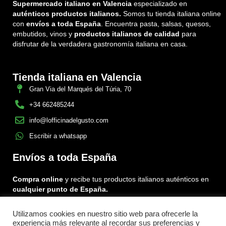
Supermercado italiano en Valencia
especializado en
auténticos productos italianos.
Somos tu tienda italiana online
con
envíos a toda España
. Encuentra pasta, salsas, quesos,
embutidos, vinos y
productos italianos de calidad
para
disfrutar de la verdadera gastronomía italiana en casa.
Tienda italiana en Valencia
Gran Via del Marqués del Túria, 70
+34 662485244
info@lofficinadelgusto.com
Escribir a whatsapp
Envíos a toda España
Compra online
y recibe tus productos italianos auténticos en
cualquier punto de España.
Utilizamos cookies en nuestro sitio web para ofrecerle la
Encuéntranos en:
experiencia más relevante al recordar sus preferencias y