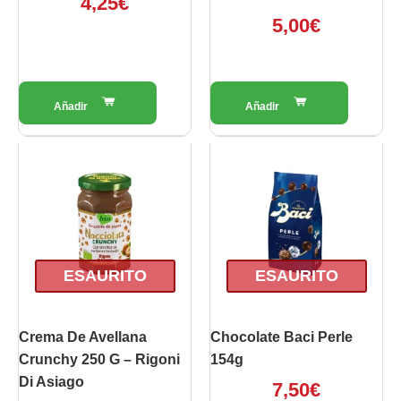
4,25
€
5,00
€
ESAURITO
ESAURITO
Crema De Avellana
Chocolate Baci Perle
Crunchy 250 G – Rigoni
154g
Di Asiago
7,50
€