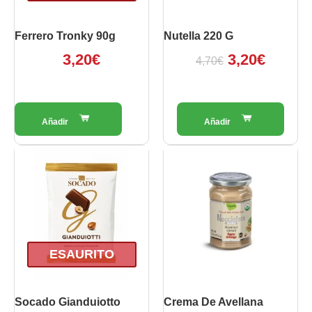
Ferrero Tronky 90g
Nutella 220 G
3,20
€
3,20
€
4,70
€
ESAURITO
Socado Gianduiotto
Crema De Avellana