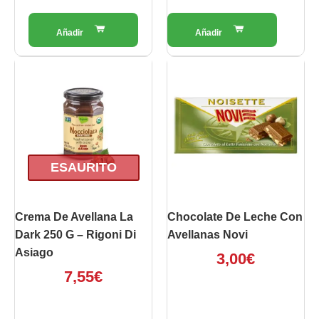
ESAURITO
Crema De Avellana La
Chocolate De Leche Con
Dark 250 G – Rigoni Di
Avellanas Novi
Asiago
3,00
€
7,55
€