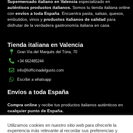
Supermercado italiano en Valencia
especializado en
auténticos productos italianos.
Somos tu tienda italiana online
con
envíos a toda España
. Encuentra pasta, salsas, quesos,
embutidos, vinos y
productos italianos de calidad
para
disfrutar de la verdadera gastronomía italiana en casa.
Tienda italiana en Valencia
Gran Via del Marqués del Túria, 70
+34 662485244
info@lofficinadelgusto.com
Escribir a whatsapp
Envíos a toda España
Compra online
y recibe tus productos italianos auténticos en
cualquier punto de España.
Utilizamos cookies en nuestro sitio web para ofrecerle la
Encuéntranos en:
experiencia más relevante al recordar sus preferencias y