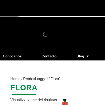
Conócenos
Contacto
Blog
Home
/ Prodotti taggati “Flora”
FLORA
Visualizzazione del risultato