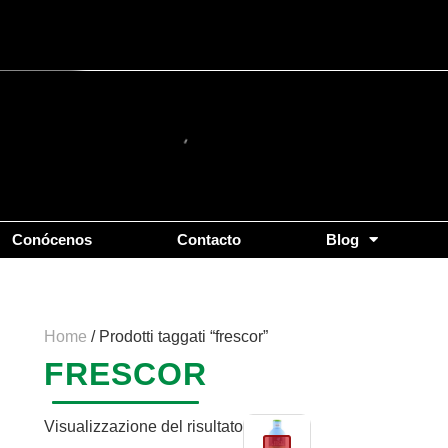
Conócenos
Contacto
Blog
Home
/ Prodotti taggati “frescor”
FRESCOR
Visualizzazione del risultato