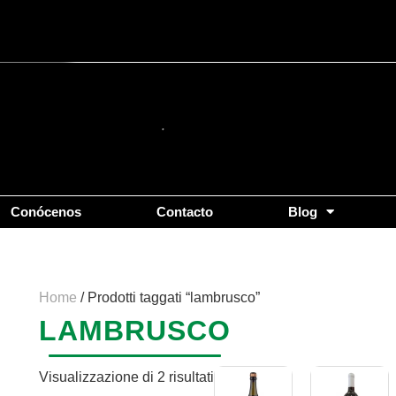
Popolarità
Conócenos
Contacto
Blog
Home
/ Prodotti taggati “lambrusco”
LAMBRUSCO
Visualizzazione di 2 risultati