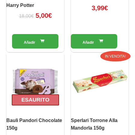
Harry Potter
3,99
€
5,00
€
18,00
€
Il
Il
IN VENDITA!
prezzo
prezz
originale
attual
era:
è:
5,50€.
3,50€.
ESAURITO
Bauli Pandori Chocolate
Sperlari Torrone Alla
150g
Mandorla 150g