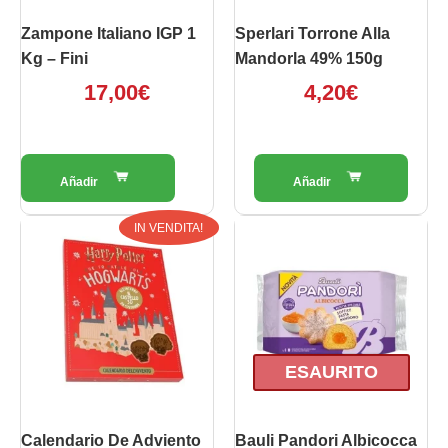
Zampone Italiano IGP 1
Sperlari Torrone Alla
Kg – Fini
Mandorla 49% 150g
17,00
€
4,20
€
Il
Il
IN VENDITA!
prezzo
prezzo
originale
attuale
era:
è:
18,00€.
5,00€.
ESAURITO
Calendario De Adviento
Bauli Pandori Albicocca