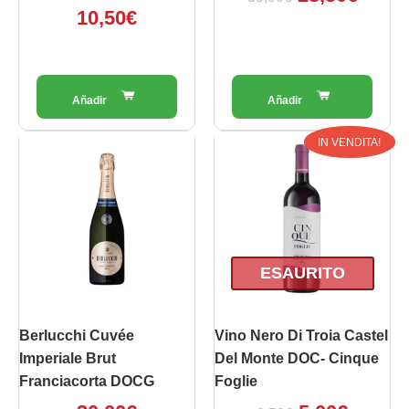
10,50
€
Il
Il
IN VENDITA!
prezzo
prezz
originale
attual
era:
è:
8,50€.
5,00€.
ESAURITO
Berlucchi Cuvée
Vino Nero Di Troia Castel
Imperiale Brut
Del Monte DOC- Cinque
Franciacorta DOCG
Foglie