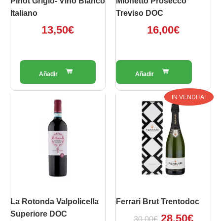
Pinot Grigio- Vino Blanco
Mionetto Prosecco
Italiano
Treviso DOC
13,50
€
16,00
€
Il
Il
IN VENDITA!
prezzo
prezz
originale
attua
era:
è:
30,00€.
28,50
La Rotonda Valpolicella
Ferrari Brut Trentodoc
Superiore DOC
28,50
€
30,00
€