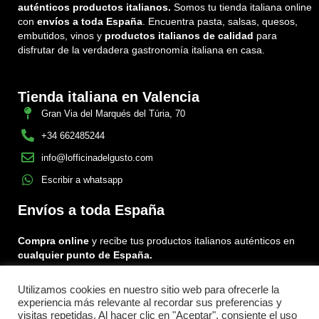
auténticos productos italianos.
Somos tu tienda italiana online
con
envíos a toda España
. Encuentra pasta, salsas, quesos,
embutidos, vinos y
productos italianos de calidad
para
disfrutar de la verdadera gastronomía italiana en casa.
Tienda italiana en Valencia
Gran Via del Marqués del Túria, 70
+34 662485244
info@lofficinadelgusto.com
Escribir a whatsapp
Envíos a toda España
Compra online
y recibe tus productos italianos auténticos en
cualquier punto de España.
Utilizamos cookies en nuestro sitio web para ofrecerle la
Encuéntranos en:
experiencia más relevante al recordar sus preferencias y
Facebook
Instagram
Tiktok
visitas repetidas. Al hacer clic en "Aceptar", consiente el uso