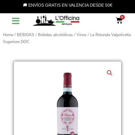
Vai
🚚 ENVÍOS GRATIS EN VALENCIA DESDE 50€
al
contenuto
Car
Home
/
BEBIDAS
/
Bebidas alcohólicas
/
Vinos
/ La Rotonda Valpolicella
Superiore DOC