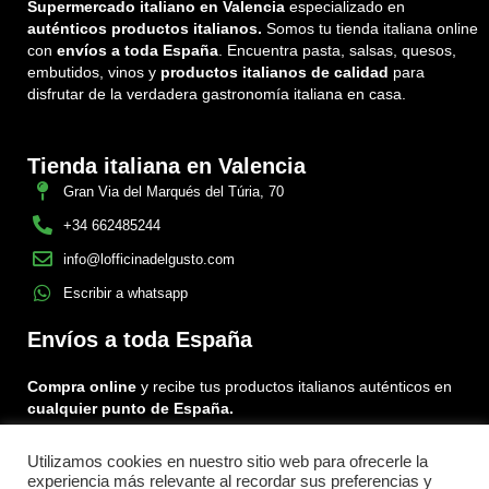
Supermercado italiano en Valencia
especializado en
auténticos productos italianos.
Somos tu tienda italiana online
con
envíos a toda España
. Encuentra pasta, salsas, quesos,
embutidos, vinos y
productos italianos de calidad
para
disfrutar de la verdadera gastronomía italiana en casa.
Tienda italiana en Valencia
Gran Via del Marqués del Túria, 70
+34 662485244
info@lofficinadelgusto.com
Escribir a whatsapp
Envíos a toda España
Compra online
y recibe tus productos italianos auténticos en
cualquier punto de España.
Utilizamos cookies en nuestro sitio web para ofrecerle la
Encuéntranos en:
experiencia más relevante al recordar sus preferencias y