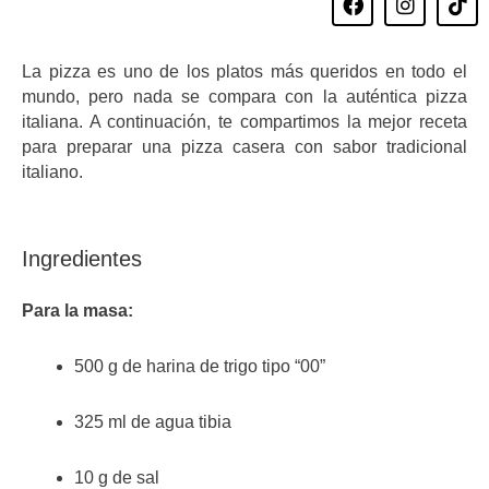
a
n
i
c
s
k
e
t
t
La pizza es uno de los platos más queridos en todo el
b
a
o
o
g
k
mundo, pero nada se compara con la auténtica pizza
o
r
italiana. A continuación, te compartimos la mejor receta
k
a
para preparar una pizza casera con sabor tradicional
m
italiano.
Ingredientes
Para la masa:
500 g de harina de trigo tipo “00”
325 ml de agua tibia
10 g de sal