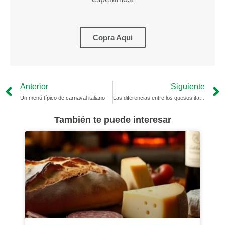
Copra Aqui
Prev
Anterior
Siguiente
Un menú típico de carnaval italiano
Las diferencias entre los quesos italianos: Un viaje por los sabores de Italia
También te puede interesar