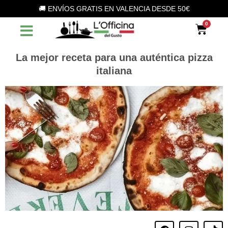
Vai
🚚 ENVÍOS GRATIS EN VALENCIA DESDE 50€
al
Car
contenuto
La mejor receta para una auténtica pizza
italiana
F
I
T