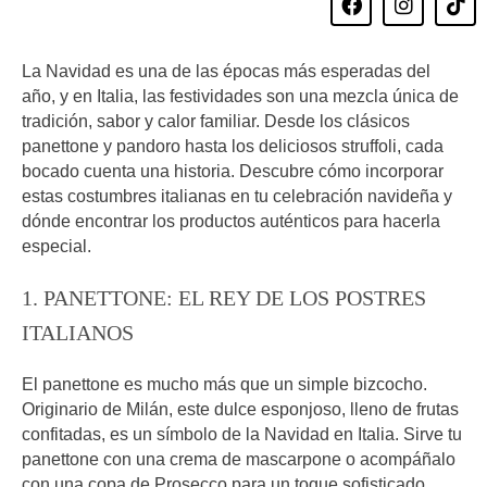
a
n
i
c
s
k
e
t
t
La Navidad es una de las épocas más esperadas del
b
a
o
o
g
k
año, y en Italia, las festividades son una mezcla única de
o
r
tradición, sabor y calor familiar. Desde los clásicos
k
a
panettone y pandoro hasta los deliciosos struffoli, cada
m
bocado cuenta una historia. Descubre cómo incorporar
estas costumbres italianas en tu celebración navideña y
dónde encontrar los productos auténticos para hacerla
especial.
1. PANETTONE: EL REY DE LOS POSTRES
ITALIANOS
El panettone es mucho más que un simple bizcocho.
Originario de Milán, este dulce esponjoso, lleno de frutas
confitadas, es un símbolo de la Navidad en Italia. Sirve tu
panettone con una crema de mascarpone o acompáñalo
con una copa de Prosecco para un toque sofisticado.