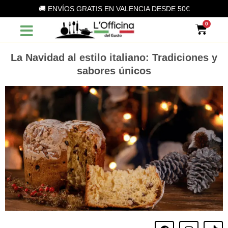
Vai
🚚 ENVÍOS GRATIS EN VALENCIA DESDE 50€
al
Car
contenuto
La Navidad al estilo italiano: Tradiciones y
sabores únicos
F
I
T