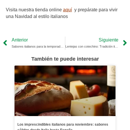
Visita nuestra tienda online
aquí
y prepárate para vivir
una Navidad al estilo italianos
Prev
Anterior
Siguiente
Sabores italianos para la temporada de Otoño
Lentejas con cotechino: Tradición italiana para Año Nuevo
También te puede interesar
Los imprescindibles italianos para noviembre: sabores