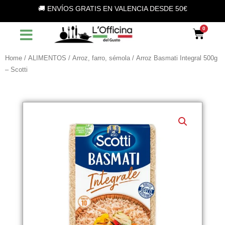
Vai
🚚 ENVÍOS GRATIS EN VALENCIA DESDE 50€
al
contenuto
Car
Home
/
ALIMENTOS
/
Arroz, farro, sémola
/ Arroz Basmati Integral 500g
– Scotti